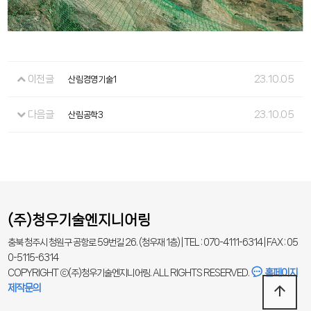
이전글
23.10.05
산림경영기술1
다음글
23.10.05
산림공학3
(주)청우기술엔지니어링
충북 청주시 청원구 공항로 59번길 26. (청우재 1층) | TEL : 070-4111-6314 | FAX : 05
0-5115-6314
홈페이지
COPYRIGHT ⓒ(주)청우기술엔지니어링. ALL RIGHTS RESERVED.
arrow_upward
제작문의